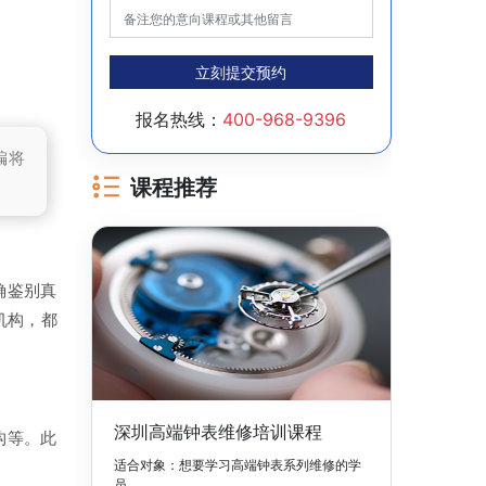
立刻提交预约
报名热线：
400-968-9396
编将
课程推荐
确鉴别真
机构，都
深圳高端钟表维修培训课程
构等。此
适合对象：想要学习高端钟表系列维修的学
员