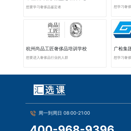
想学习奢
想要学习奢侈品鉴定者
杭州尚品工匠奢侈品培训学校
广检集
想要进入奢侈品行业的人群
想学习奢
周一到周日 08:00-21:00
400-968-9396