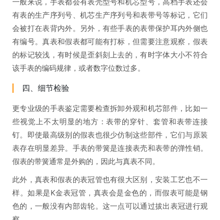
一般来说，手表都会有表壳型号和机芯型号，高档手表还会
有表的生产序列号、机芯生产序列号和表带号等标记，它们
会被打在表背内外。另外，有些手表的表带保护耳内外侧也
有编号。真表和假表都可能有打标，但需要注意观察，假表
的标记较浅，有时候是歪斜刻上去的，有时字体大小不符合
该手表的编码规律，或者数字位数过多。
四、细节检验
更专业级的手表鉴定需要检查拆卸外观和机芯部件，比如一
些视觉上不太明显的地方：表带的穿针、套管和表带连接
钉。即使最高级别的假表也很少仿制这些部件，它们与原装
表存在明显差异。手表的带簧是连接表壳和表带的弹性销。
假表的带簧通常是外购的，因此与真表不同。
此外，真表和假表的表冠管也有很大区别，安装工艺也不一
样。如果是K金表冠管，真表会是金色的，而假表可能是钢
色的，一般没有内部齿轮。这一点可以通过拔出表冠进行观
察。