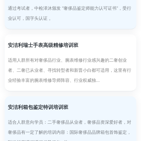
通过考试者，中检泽沐颁发 “奢侈品鉴定师能力认可证书”，受行
业认可，国字头认证 。
安洁利瑞士手表高级精修培训班
适用人群所有对奢侈品行业、腕表维修行业感兴趣的二奢创业
者、二奢已从业者、寻找转型者和新晋小白都可适用，这里有行
业经验丰富的腕表维修导师阵容、行业权威独...
安洁利箱包鉴定特训培训班
适合人群意向学员：二手奢侈品从业者，奢侈品资深爱好者，对
奢侈品有一定了解的培训内容：国际奢侈品品牌箱包首饰鉴定，