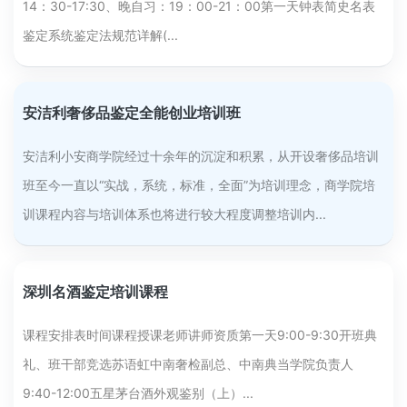
14：30-17:30、晚自习：19：00-21：00第一天钟表简史名表
鉴定系统鉴定法规范详解(...
安洁利奢侈品鉴定全能创业培训班
安洁利小安商学院经过十余年的沉淀和积累，从开设奢侈品培训
班至今一直以“实战，系统，标准，全面”为培训理念，商学院培
训课程内容与培训体系也将进行较大程度调整培训内...
深圳名酒鉴定培训课程
课程安排表时间课程授课老师讲师资质第一天9:00-9:30开班典
礼、班干部竞选苏语虹中南奢检副总、中南典当学院负责人
9:40-12:00五星茅台酒外观鉴别（上）...