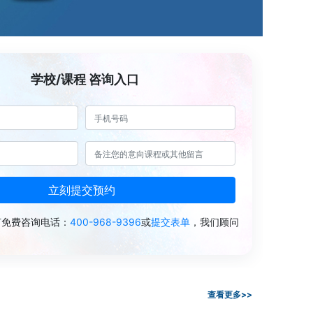
学校/课程 咨询入口
立刻提交预约
打免费咨询电话：
400-968-9396
或
提交表单
，我们顾问
。
查看更多>>