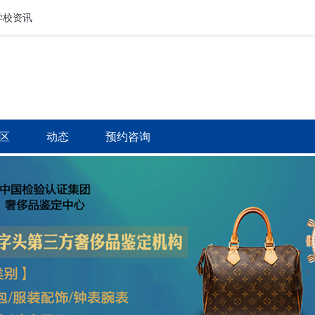
学校资讯
行业资讯
区
动态
预约咨询