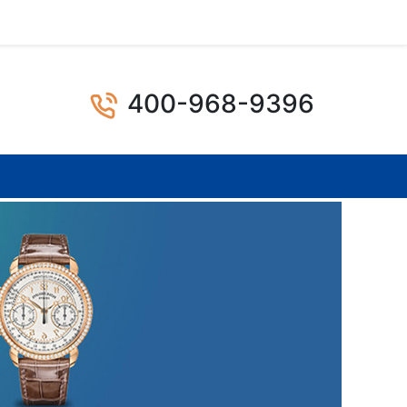
400-968-9396