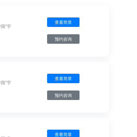
查看简章
国”字
预约咨询
查看简章
国”字
预约咨询
查看简章