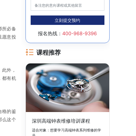
立刻提交预约
师所必备
报名热线：
400-968-9396
且愿意投
课程推荐
。此外，
，都有机
合格的鉴
那么这个
深圳高端钟表维修培训课程
适合对象：想要学习高端钟表系列维修的学
员