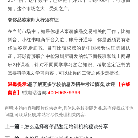
22年初，这个数字，已经翻了好几十倍到400个，可想而
知，这个市场之大，受众之广。
奢侈品鉴定师入行须有证
在当前市场中，如果你想从事奢侈品交易相关的工作，比如
抖音、小红书电商平台入驻，账号开通等，你是必须要有奢
侈品鉴定师证书。目前比较权威的是中国检验认证集团认
证，环球青藤联合中检深圳所研发的线下面授班和线上网课
班2种课程，针对不同同学学习鉴定知识、考取鉴定证书的
需要科学规划学习内容，可以让你的二奢之路少走捷径。
温馨提示:
想了解更多学校信息及招生考试情况,欢迎
【在线
留言】
!
或电话咨询:
400-968-9396
声明:本站内容和图片仅供参考,具体以各校实际为准.若有侵权或其他
问题,可联系反馈,本站将尽快处理相关内容.
上一篇：
怎么选择奢侈品鉴定培训机构秘诀分享