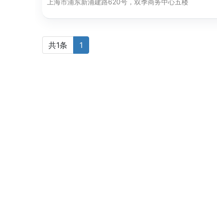
上海市浦东新浦建路620号，双季商务中心五楼
共1条
1