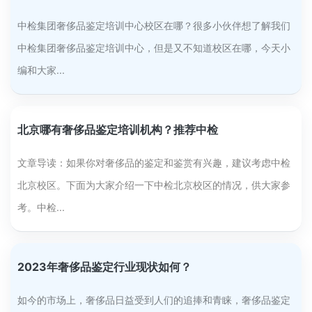
中检集团奢侈品鉴定培训中心校区在哪？很多小伙伴想了解我们
中检集团奢侈品鉴定培训中心，但是又不知道校区在哪，今天小
编和大家...
北京哪有奢侈品鉴定培训机构？推荐中检
文章导读：如果你对奢侈品的鉴定和鉴赏有兴趣，建议考虑中检
北京校区。下面为大家介绍一下中检北京校区的情况，供大家参
考。中检...
2023年奢侈品鉴定行业现状如何？
如今的市场上，奢侈品日益受到人们的追捧和青睐，奢侈品鉴定