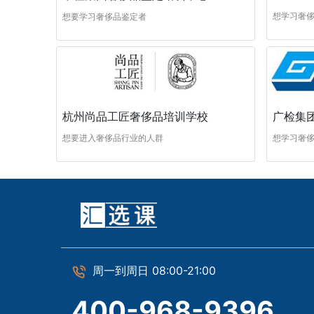
想学习奢
想要学习奢侈品鉴定者
杭州尚品工匠奢侈品培训学校
广检集
想要进入奢侈品行业的人群
想学习奢
周一到周日 08:00-21:00
400-968-9396