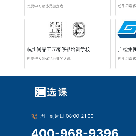
想学习奢
想要学习奢侈品鉴定者
杭州尚品工匠奢侈品培训学校
广检集
想要进入奢侈品行业的人群
想学习奢
周一到周日 08:00-21:00
400-968-9396