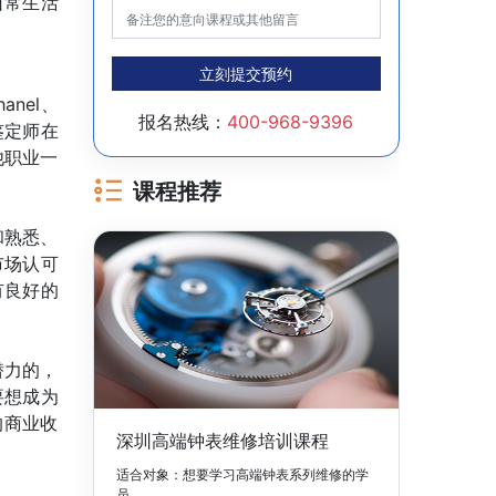
日常生活
立刻提交预约
nel、
报名热线：
400-968-9396
鉴定师在
他职业一
课程推荐
和熟悉、
市场认可
有良好的
潜力的，
要想成为
的商业收
深圳高端钟表维修培训课程
适合对象：想要学习高端钟表系列维修的学
员